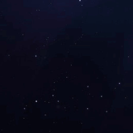
爱游戏平台-爱游戏(中国)一站式服务平台 成立于
2002年
是一家专业从事高端改性工程塑料研发、生产
销售和服务的“国家高新技术企业”