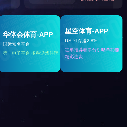
021-10-23
爱游戏平台-爱游戏(中国)一站式服务平台 新材料
博士后科研工作站2017年度...
017-03-16