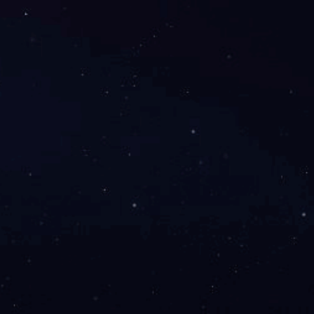
研发中心
研发实力
研发资质