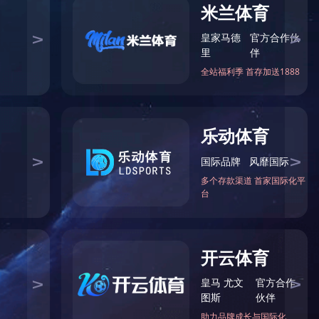
爱游戏平台
>
新闻动态
>
爱游戏平台
CMF展带你找材料找工艺—爱游戏平台-爱游戏
(中国)一站式服务平台 新材料