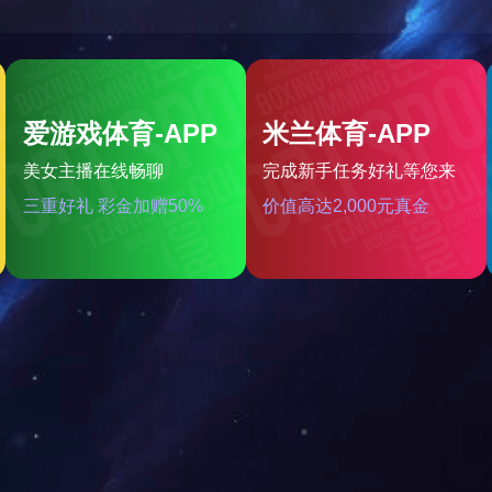
2022-09-01
2
新
热烈祝贺我司博士后科研工作站获国家人社部...
2021-08-06
2