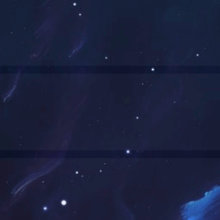
服
【喜讯】深圳爱游戏平台-爱游戏(中国)一站式服
务平台 获评国家级专精特新“小...