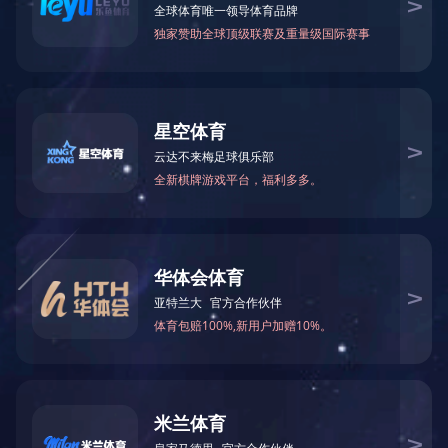
公司概况
爱游戏平台-爱游戏(中国)一站式服务平台 (以下简称“爱游戏平台-爱
游戏(中国)一站式服务平台 ”),成立于2002年，注册资本5350万元，是
一家专业从事高性能改性工程塑料新材料研发、生产、销售和服务的
国家级高新技术企业。经政府各级单位联合评审，爱游戏平台-爱游
戏(中国)一站式服务平台 先后获批设立了博士后科研工作站、广东省
企业科技特派员工作站、深圳市工程技术研究开发中心。
主营产品及市场定位
爱游戏平台-爱游戏(中国)一站式服务平台 定位为“中国电子电气领域
高端改性塑料创新领导者”。多年来专注于电子电气行业的高性能改性
工程塑料新材料领域，为行业客户提供高品质改性工程塑料，在各主
要市场占有领先地位。主营产品包括PC超韧、PC加纤、PC/ABS合